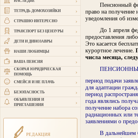
›
НАСЛЕДИЕ
Пенсионный фо
›
ТЕТРАДЬ ДОМОХОЗЯЙКИ
право на получение 
уведомления об изме
›
СТРАШНО ИНТЕРЕСНО
›
До 1 апреля фе
ТРАНСПОРТ БЕЗ ЦЕНЗУРЫ
предоставления либо
›
ДЕТИ И ДИНОЗАВРЫ
Это касается бесплат
›
курортное лечение.
НАШИ ЛЮБИМЦЫ
числа месяца, след
›
ВАША ПЕНСИЯ
ПЕНСИОННЫ
СКОРАЯ ЮРИДИЧЕСКАЯ
›
ПОМОЩЬ
период подачи заявл
›
СМЕЙСЯ И НЕ ПЛАЧЬ
для адаптации гражд
›
БЕЗОПАСНОСТЬ
период распространя
ОБЪЯВЛЕНИЯ И
года являлись получ
›
ПРИГЛАШЕНИЯ
получение набора со
радиационных или те
заявлениями о предо
В дальнейшем б
РЕДАКЦИЯ