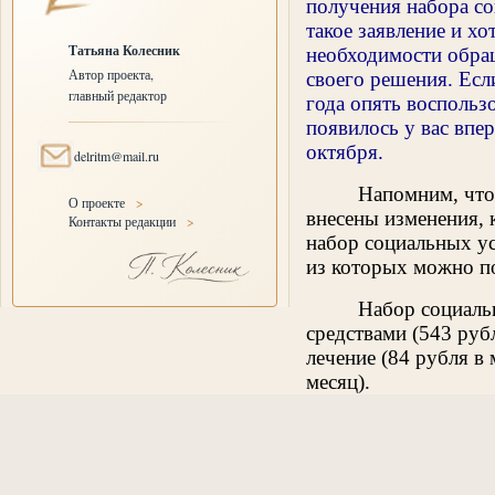
получения набора со
такое заявление и х
Татьяна Колесник
необходимости обращ
Автор проекта,
своего решения. Есл
главный редактор
года опять воспольз
появилось у вас впе
октября.
delritm@mail.ru
Напомним, что
О проекте
>
внесены изменения, 
Контакты редакции
>
набор социальных ус
из которых можно п
Набор социаль
средствами (543 руб
лечение (84 рубля в 
месяц).