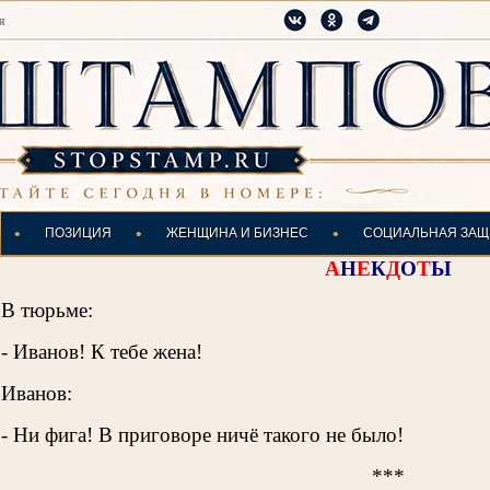
я
•
•
•
ПОЗИЦИЯ
ЖЕНЩИНА И БИЗНЕС
СОЦИАЛЬНАЯ ЗАЩ
А
Н
Е
К
Д
О
Т
Ы
В тюрьме:
- Иванов! К тебе жена!
Иванов:
- Ни фига! В приговоре ничё такого не было!
***