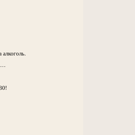
а алкоголь.
ан…
30!