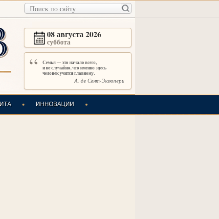
08 августа 2026
суббота
“
Семья — это начало всего,
и не случайно, что именно здесь
человек учится главному.
А. де Сент-Экзюпери
•
•
ИТА
ИННОВАЦИИ