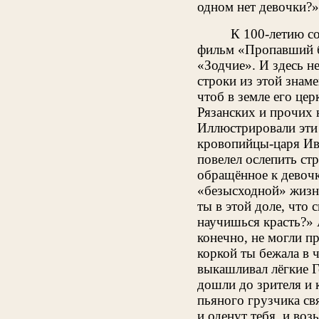
одном нет девочки?»
К 100-летию с
фильм «Пропавший б
«Зодчие». И здесь н
строки из этой знам
чтоб в земле его цер
Рязанских и прочих 
Иллюстрировали эти 
кровопийцы-царя Ив
повелел ослепить ст
обращённое к девочк
«безысходной» жизни
ты в этой доле, что с
научишься красть?» 
конечно, не могли пр
коркой ты бежала в 
выкашливал лёгкие 
дошли до зрителя и 
пьяного грузчика свя
и оденут тебя, и во