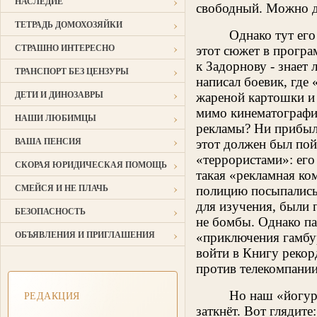
›
НАСЛЕДИЕ
свободный. Можно д
›
ТЕТРАДЬ ДОМОХОЗЯЙКИ
Однако тут его
›
СТРАШНО ИНТЕРЕСНО
этот сюжет в прогр
к Задорнову - знает
›
ТРАНСПОРТ БЕЗ ЦЕНЗУРЫ
написал боевик, где
›
ДЕТИ И ДИНОЗАВРЫ
жареной картошки и 
мимо кинематографис
›
НАШИ ЛЮБИМЦЫ
рекламы? Ни прибыли
›
ВАША ПЕНСИЯ
этот должен был пой
«террористами»: его
›
СКОРАЯ ЮРИДИЧЕСКАЯ ПОМОЩЬ
такая «рекламная ко
›
СМЕЙСЯ И НЕ ПЛАЧЬ
полицию посыпались
для изучения, были 
›
БЕЗОПАСНОСТЬ
не бомбы. Однако па
›
ОБЪЯВЛЕНИЯ И ПРИГЛАШЕНИЯ
«приключения гамбур
войти в Книгу рекор
против телекомпании
Но наш «йогур
РЕДАКЦИЯ
заткнёт. Вот глядите