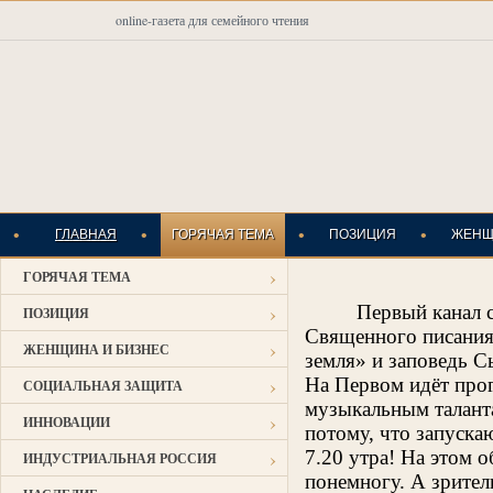
online-газета для семейного чтения
•
•
•
•
ГЛАВНАЯ
ГОРЯЧАЯ ТЕМА
ПОЗИЦИЯ
ЖЕНЩ
›
ГОРЯЧАЯ ТЕМА
ИНДУСТРИАЛЬНАЯ
›
Первый канал 
ПОЗИЦИЯ
Священного писания.
›
ЖЕНЩИНА И БИЗНЕС
земля» и заповедь С
›
На Первом идёт про
СОЦИАЛЬНАЯ ЗАЩИТА
музыкальным таланта
›
ИННОВАЦИИ
потому, что запуска
›
7.20 утра! На этом 
ИНДУСТРИАЛЬНАЯ РОССИЯ
понемногу. А зритель