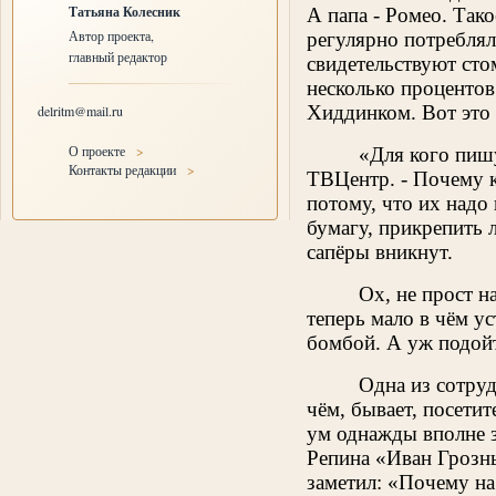
Татьяна Колесник
А папа - Ромео. Так
Автор проекта,
регулярно потребляла
главный редактор
свидетельствуют сто
несколько процентов
Хиддинком. Вот это
delritm@mail.ru
О проекте
>
«Для кого пишу
Контакты редакции
>
ТВЦентр. - Почему к
потому, что их надо
бумагу, прикрепить л
сапёры вникнут.
Ох, не прост н
теперь мало в чём у
бомбой. А уж подойт
Одна из сотруд
чём, бывает, посети
ум однажды вполне з
Репина «Иван Грозны
заметил: «Почему на