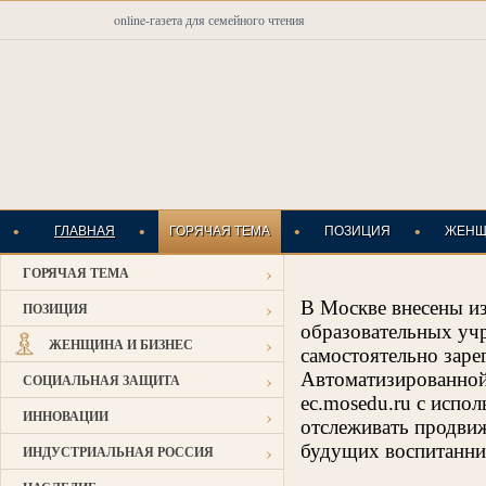
online-газета для семейного чтения
•
•
•
•
ГЛАВНАЯ
ГОРЯЧАЯ ТЕМА
ПОЗИЦИЯ
ЖЕНЩ
›
ГОРЯЧАЯ ТЕМА
ИНДУСТРИАЛЬНАЯ
›
В Москве внесены и
ПОЗИЦИЯ
образовательных уч
›
ЖЕНЩИНА И БИЗНЕС
самостоятельно заре
›
Автоматизированной
СОЦИАЛЬНАЯ ЗАЩИТА
ec.mosedu.ru
с испол
›
ИННОВАЦИИ
отслеживать продвиж
›
будущих воспитанни
ИНДУСТРИАЛЬНАЯ РОССИЯ