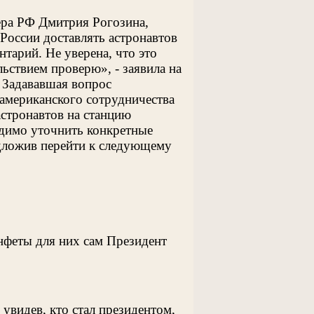
ера РФ Дмитрия Рогозина,
оссии доставлять астронавтов
тарий. Не уверена, что это
льствием проверю», - заявила на
 Задававшая вопрос
американского сотрудничества
астронавтов на станцию
одимо уточнить конкретные
едложив перейти к следующему
онфеты для них сам Президент
увидев, кто стал президентом,