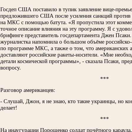
Госдеп США поставило в тупик заявление вице-премь
предложившего США после усиления санкций против Р
на МКС с помощью батута. «Я пропустила этот коммен
точное описание влияния на эту программу. Я с удово
брифинге представитель госдепартамента Джен Псаки.
журналистка напомнила о большом объёме российско-
по программе МКС, а также о том, что американских 
доставляют российские ракеты-носители. «Мне необх
детали космической программы», - сказала Псаки, пр
вопросу.
***
Разговор американцев:
- Слушай, Джон, я не знаю, кто такие украинцы, но к
делает!
***
На инаугурации Порошенко солдат почётного караула, 