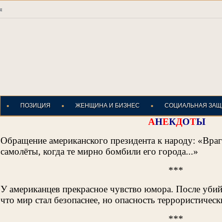
я
•
•
•
ПОЗИЦИЯ
ЖЕНЩИНА И БИЗНЕС
СОЦИАЛЬНАЯ ЗАЩ
А
Н
Е
К
Д
О
Т
Ы
Обращение американского президента к народу: «Враг
самолёты, когда те мирно бомбили его города...»
***
У американцев прекрасное чувство юмора. После убий
что мир стал безопаснее, но опасность террористическ
***