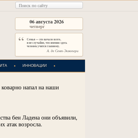
06 августа 2026
четверг
“
Семья — это начало всего,
и не случайно, что именно здесь
человек учится главному.
А. де Сент-Экзюпери
•
•
ИТА
ИННОВАЦИИ
 коварно напал на наши
ства бен Ладена они объявили,
их атак возросла.