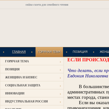
online-газета для семейного чтения
•
•
•
•
ГЛАВНАЯ
ГОРЯЧАЯ ТЕМА
ПОЗИЦИЯ
ЖЕНЩ
ЕСЛИ ПРОИСХО
›
ГОРЯЧАЯ ТЕМА
ИНДУСТРИАЛЬНАЯ
›
ПОЗИЦИЯ
Что делать, если п
Евдокия Николаевна 
›
ЖЕНЩИНА И БИЗНЕС
›
СОЦИАЛЬНАЯ ЗАЩИТА
В большинстве
административных п
›
ИННОВАЦИИ
местах города, стан
›
ИНДУСТРИАЛЬНАЯ РОССИЯ
Если вы оказа
правонарушения, или