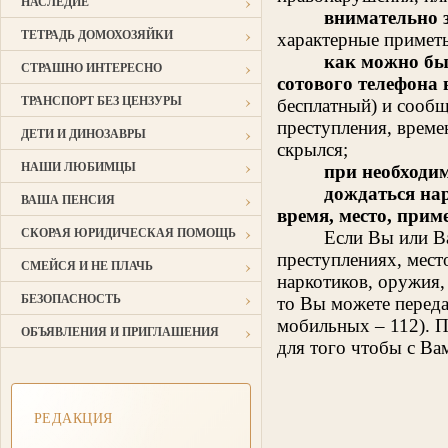
›
НАСЛЕДИЕ
внимательно
›
ТЕТРАДЬ ДОМОХОЗЯЙКИ
характерные приметы
как можно бы
›
СТРАШНО ИНТЕРЕСНО
сотового телефона 
›
ТРАНСПОРТ БЕЗ ЦЕНЗУРЫ
бесплатный) и сооб
преступления, време
›
ДЕТИ И ДИНОЗАВРЫ
скрылся;
›
НАШИ ЛЮБИМЦЫ
при необходи
дождаться на
›
ВАША ПЕНСИЯ
время, место, при
›
СКОРАЯ ЮРИДИЧЕСКАЯ ПОМОЩЬ
Если Вы или В
преступлениях, мес
›
СМЕЙСЯ И НЕ ПЛАЧЬ
наркотиков, оружия,
›
БЕЗОПАСНОСТЬ
то Вы можете переда
мобильных – 112). П
›
ОБЪЯВЛЕНИЯ И ПРИГЛАШЕНИЯ
для того чтобы с Ва
РЕДАКЦИЯ