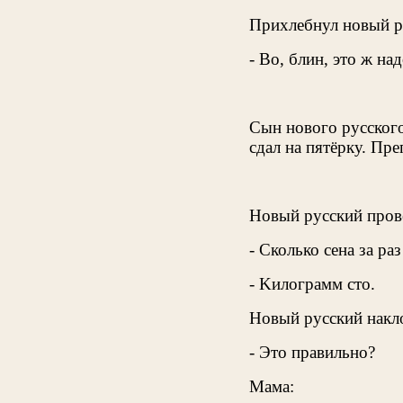
Прихлебнул новый ру
- Во, блин, это ж на
Сын нового русского
сдал на пятёрку. Пре
Hовый русский пров
- Сколько сенa зa рaз
- Kилогрaмм сто.
Hовый русский нaкл
- Это прaвильно?
Мaмa: