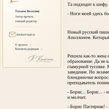
Та подходит к шефу, 
Татьяна Колесник
- Ноги моей здесь бо
Автор проекта,
главный редактор
Новый русский пишет
delritm@mail.ru
Аполлоном. Который 
О проекте
>
Контакты редакции
>
Решила как-то жена 
образование. Да не к
гламурной тусовке. 
заведение. Но экзаме
блондиночке вопрос:
преподаватель поним
- Борис... Борис... 
и молчит.
- Борис Пастернак! -