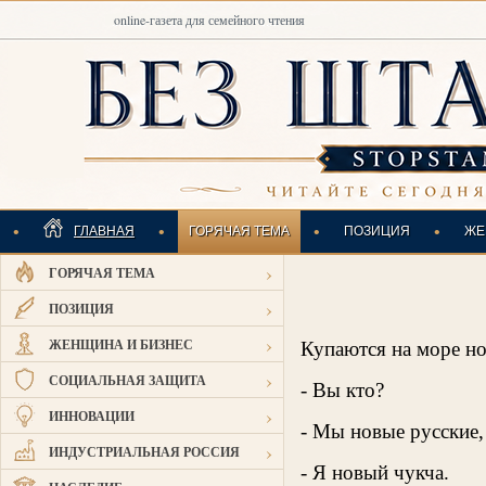
online-газета для семейного чтения
•
•
•
•
ГЛАВНАЯ
ГОРЯЧАЯ ТЕМА
ПОЗИЦИЯ
ЖЕ
›
ГОРЯЧАЯ ТЕМА
ИНДУСТРИАЛЬНАЯ
›
ПОЗИЦИЯ
›
ЖЕНЩИНА И БИЗНЕС
Купаются на море но
›
СОЦИАЛЬНАЯ ЗАЩИТА
- Вы кто?
›
ИННОВАЦИИ
- Мы новые русские,
›
ИНДУСТРИАЛЬНАЯ РОССИЯ
- Я новый чукча.