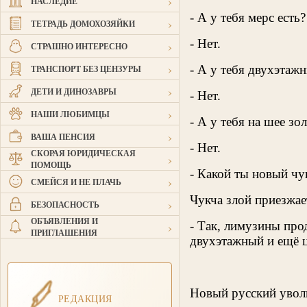
›
НАСЛЕДИЕ
- А у тебя мерс есть?
›
ТЕТРАДЬ ДОМОХОЗЯЙКИ
- Нет.
›
СТРАШНО ИНТЕРЕСНО
›
- А у тебя двухэтаж
ТРАНСПОРТ БЕЗ ЦЕНЗУРЫ
›
ДЕТИ И ДИНОЗАВРЫ
- Нет.
›
НАШИ ЛЮБИМЦЫ
- А у тебя на шее зо
›
ВАША ПЕНСИЯ
- Нет.
СКОРАЯ ЮРИДИЧЕСКАЯ
›
ПОМОЩЬ
- Какой ты новый чук
›
СМЕЙСЯ И НЕ ПЛАЧЬ
Чукча злой приезжае
›
БЕЗОПАСНОСТЬ
ОБЪЯВЛЕНИЯ И
›
- Так, лимузины про
ПРИГЛАШЕНИЯ
двухэтажный и ещё ц
Новый русский уволь
РЕДАКЦИЯ