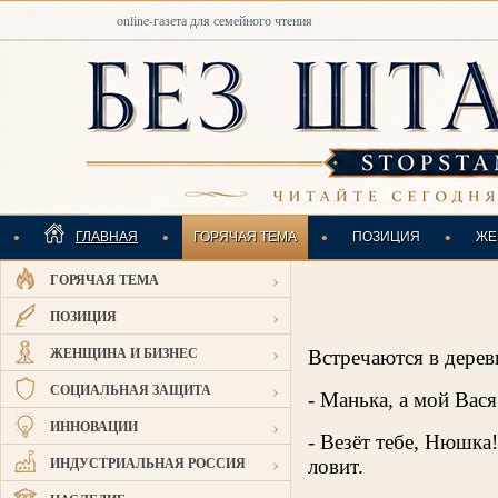
online-газета для семейного чтения
•
•
•
•
ГЛАВНАЯ
ГОРЯЧАЯ ТЕМА
ПОЗИЦИЯ
ЖЕ
›
ГОРЯЧАЯ ТЕМА
ИНДУСТРИАЛЬНАЯ
›
ПОЗИЦИЯ
›
ЖЕНЩИНА И БИЗНЕС
Встречаются в дерев
›
СОЦИАЛЬНАЯ ЗАЩИТА
- Манька, а мой Вася
›
ИННОВАЦИИ
- Везёт тебе, Нюшка
›
ИНДУСТРИАЛЬНАЯ РОССИЯ
ловит.