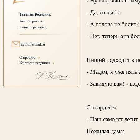
- Ну как, вышли зам
- Да, спасибо.
Татьяна Колесник
Автор проекта,
- А голова не болит?
главный редактор
- Нет, теперь она бо
delritm@mail.ru
О проекте
>
Нищий подходит к п
Контакты редакции
>
- Мадам, я уже пять 
- Завидую вам! - взд
Стюардесса:
- Наш самолёт летит 
Пожилая дама: