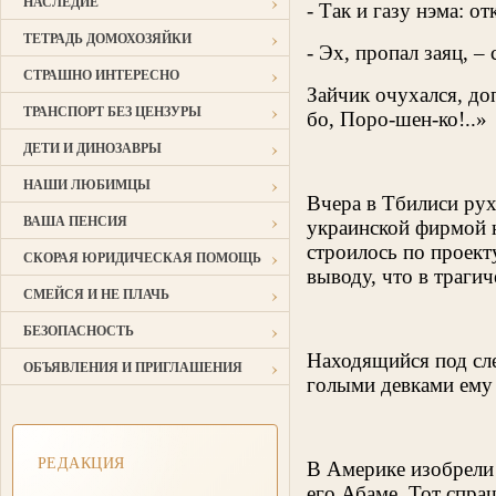
›
НАСЛЕДИЕ
- Так и газу нэма: о
›
ТЕТРАДЬ ДОМОХОЗЯЙКИ
- Эх, пропал заяц, –
›
СТРАШНО ИНТЕРЕСНО
Зайчик очухался, доп
›
ТРАНСПОРТ БЕЗ ЦЕНЗУРЫ
бо, Поро-шен-ко!..»
›
ДЕТИ И ДИНОЗАВРЫ
›
НАШИ ЛЮБИМЦЫ
Вчера в Тбилиси рух
›
ВАША ПЕНСИЯ
украинской фирмой н
строилось по проект
›
СКОРАЯ ЮРИДИЧЕСКАЯ ПОМОЩЬ
выводу, что в траги
›
СМЕЙСЯ И НЕ ПЛАЧЬ
›
БЕЗОПАСНОСТЬ
Находящийся под сле
›
ОБЪЯВЛЕНИЯ И ПРИГЛАШЕНИЯ
голыми девками ему
РЕДАКЦИЯ
В Америке изобрели 
его Абаме. Тот спра