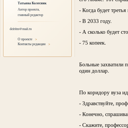
Татьяна Колесник
Автор проекта,
- Когда будет третья
главный редактор
- В 2033 году.
delritm@mail.ru
- А сколько будет ст
О проекте
>
- 75 копеек.
Контакты редакции
>
Больные захватили п
один доллар.
По коридору вуза ид
- Здравствуйте, про
- Конечно, спрашива
- Скажите, профессо