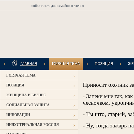
online-газета для семейного чтения
•
•
•
•
ГЛАВНАЯ
ГОРЯЧАЯ ТЕМА
ПОЗИЦИЯ
ЖЕ
›
ГОРЯЧАЯ ТЕМА
ИНДУСТРИАЛЬНАЯ
›
Приносит охотник за
ПОЗИЦИЯ
›
ЖЕНЩИНА И БИЗНЕС
- Запеки мне так, ка
чесночком, укропчи
›
СОЦИАЛЬНАЯ ЗАЩИТА
›
- Ты што, старый, заб
ИННОВАЦИИ
›
ИНДУСТРИАЛЬНАЯ РОССИЯ
- Ну, тогда зажарь 