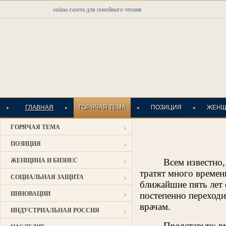
online-газета для семейного чтения
•
•
•
•
ГЛАВНАЯ
ГОРЯЧАЯ ТЕМА
ПОЗИЦИЯ
ЖЕНЩ
›
ГОРЯЧАЯ ТЕМА
ИНДУСТРИАЛЬНАЯ
›
ПОЗИЦИЯ
›
ЖЕНЩИНА И БИЗНЕС
Всем известно
тратят много времен
›
СОЦИАЛЬНАЯ ЗАЩИТА
ближайшие пять лет 
›
ИННОВАЦИИ
постепенно переходи
врачам.
›
ИНДУСТРИАЛЬНАЯ РОССИЯ
Представьте: в